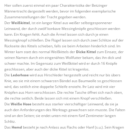
Hier sollen zuerst einmal ein paar Charakteristika der Betzinger
Männertracht dargestellt werden, bevor im folgenden exemplarische
Zusammenstellungen der Tracht gegeben werden.
Der
Weißkittel
, ist ein langer Kittel aus weißer selbstgesponnener
Leinwand, der durch zwölf konkave Messingknöpfe geschlossen werden
kann. Ein Kragen fehlt. Auch die Ärmel lassen sich durch je einen
Messingknopf schließen. Die Flügel lassen sich durch zwei Schlitze auf der
Rückseite des Kittels schieben, falls sie beim Arbeiten hinderlich sind. Im
Winter kam statt des normal Weißkittels der
Dicke Kittel
zum Einsatz, der
seinen Namen durch ein eingenähtes Wollfutter bekam, das ihn dick und
schwer machte. Im Gegensatz zum Weißkittel wird er durch 16 Knöpfe
geschlossen, aber auch der dicke Kittel ist kragenlos.
Die
Lederhose
wird aus Hirschleder hergestellt und reicht nur bis übers
Knie, wo sie mit einem schwarzen Bändel aus Baumwolle so geschlossen
wird, das seitlich eine doppelte Schleife ensteht. Ihr Latz wird mit vier
Knöpfen aus Horn verschlossen. Die rechte Tasche öffnet sich nach oben,
die rechte seitlich. Beide lassen sich mit einem Knopf verschließen.
Die
Weiße Hose
besteht aus starker vierschäftiger Leinwand, da sie ja
auch den Anforderungen des Werktags gewachsen sein musste. Die Falten
sind an den Seiten; sie endet unten mit einem fünf Zentimeter langen
Schlitz.
Das
Hemd
besteht je nach Anlass aus Flachs oder Hanf (s.u.). Sein Kragen