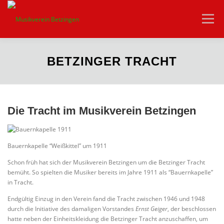
Zum
Inhalt
Menü
springen
HOME
VEREIN
AKTUELLES
ORCHESTER
BETZINGER TRACHT
JUGEND
VEREINSHEIM
KONTAKT
Die Tracht im Musikverein Betzingen
Bauernkapelle “Weißkittel” um 1911
Schon früh hat sich der Musikverein Betzingen um die Betzinger Tracht
bemüht. So spielten die Musiker bereits im Jahre 1911 als “Bauernkapelle”
in Tracht.
Endgültig Einzug in den Verein fand die Tracht zwischen 1946 und 1948
durch die Initiative des damaligen Vorstandes
Ernst Geiger
, der beschlossen
hatte neben der Einheitskleidung die Betzinger Tracht anzuschaffen, um