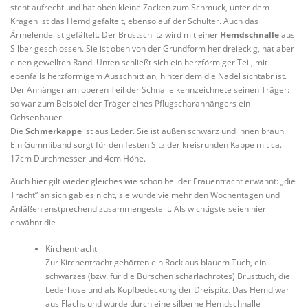
steht aufrecht und hat oben kleine Zacken zum Schmuck, unter dem
Kragen ist das Hemd gefältelt, ebenso auf der Schulter. Auch das
Ärmelende ist gefältelt. Der Brustschlitz wird mit einer
Hemdschnalle
aus
Silber geschlossen. Sie ist oben von der Grundform her dreieckig, hat aber
einen gewellten Rand. Unten schließt sich ein herzförmiger Teil, mit
ebenfalls herzförmigem Ausschnitt an, hinter dem die Nadel sichtabr ist.
Der Anhänger am oberen Teil der Schnalle kennzeichnete seinen Träger:
so war zum Beispiel der Träger eines Pflugscharanhängers ein
Ochsenbauer.
Die
Schmerkappe
ist aus Leder. Sie ist außen schwarz und innen braun.
Ein Gummiband sorgt für den festen Sitz der kreisrunden Kappe mit ca.
17cm Durchmesser und 4cm Höhe.
Auch hier gilt wieder gleiches wie schon bei der Frauentracht erwähnt: „die
Tracht“ an sich gab es nicht, sie wurde vielmehr den Wochentagen und
Anläßen enstprechend zusammengestellt. Als wichtigste seien hier
erwähnt die
Kirchentracht
Zur Kirchentracht gehörten ein Rock aus blauem Tuch, ein
schwarzes (bzw. für die Burschen scharlachrotes) Brusttuch, die
Lederhose und als Kopfbedeckung der Dreispitz. Das Hemd war
aus Flachs und wurde durch eine silberne Hemdschnalle