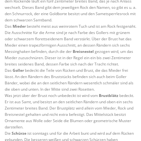
dem Rockende läuft ein fünf Zentimeter breites Band, das je nach Anlass
wechselt. Dieses Band gibt dem jeweiligen Rock den Namen, so gibt es u. a.
den Schnurrock, der eine Goldborte besitzt und den Sametsperrlesrock mit
dem schwarzen Samtband.
Das
Mieder
besteht meist aus weinrotem Tuch und ist am Rock festgenäht.
Die Ausschnitte für die Arme sind je nach Farbe des Gollers mit grünem
oder schwarzem florettseidenem Band verstärkt. Über der Brust hat das
Mieder einen trapezförmigen Ausschnitt, an dessen Rändern sich sechs
Messinghaken befinden, durch die der
Breisnestel
gezogen wird, um das
Mieder zuzuschnüren. Dieser ist in der Regel ein ein bis zwei Zentimeter
breites seidenes Band, dessen Farbe sich nach der Tracht richtet.
Das
Goller
bedeckt die Teile von Rücken und Brust, die das Mieder frei
lässt. An den Rändern des Bruststücks befinden sich auch beim Goller
Bänder, wobei die an den seitlichen Rändern wesentlich schmäler sind als
die oben und unten. In der Mitte sind zwei Rosetten.
Was jetzt über der Brust noch unbedeckt ist wird vom
Brustblätz
bedeckt.
Er ist aus Samt, und besitzt an den seitlichen Rändern und oben ein sechs
Zentimeter breites Band. Der Brustplätz wird allein vom Mieder, Rock und
Breisnestel gehalten und nicht extra befestigt. Das Mittelstück besitzt
Ornamente aus Wolle oder Seide die Blumen oder geometrische Muster
darstellen.
Die
Schürze
ist sonntags und für die Arbeit bunt und wird auf dem Rücken
gebunden. Die besseren weißen und schwarzen Schürzen haben