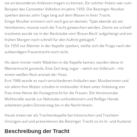
sie an besonderen Anlässen tragen zu können. Ein solcher Anlass war zum
Beispiel das Canstatter Volksfest im Jahre 1950. Die Betzinger Musiker
spielten damas zehn Tage lang auf dem Wasen in ihrer Tracht.
Einige Musiker erinnern sich noch gut an damals: “Spät abends als wir
heimkamen, musste noch die Tracht gewaschen werden. Damit sie schnell
trocknete wurde sie in der Backstube vom ‘Braun-Beck’ aufgehängt und am
frühen Morgen noch schnell für den Auftritt gebügelt.”
Da 1950 nur Männer in der Kapelle spielten, stellte sich die Frage nach der
aufwendigen Frauentracht noch nicht.
Als dann immer mehr Mädchen in die Kapelle kamen, wurden diese in
Männertracht gesteckt. Eine Zeit lang sogar – welch ein Stilbruch – mit
einem weißen Rock anstatt der Hose.
Erst 1986 wurde es nach verschiedenen Anläufen war: Musikerinnen und
vor allem ihre Mütter schufen in mühevoller Arbeit unter Anleitung von
Frau
Irma Henne
die Festagstracht für die Frauen. Die Vereinsstube
Mühlstraße wurde zur Nähstube umfunktioniert und fleißige Hände
arbeiteten jeden Donnerstag bis in die Nacht hinein.
Heute treten wir als Trachtenkapelle bei historischen und Trachten-
Umzügen auf und präsentieren die Betzinger Tracht so im In- und Ausland.
Beschreibung der Tracht