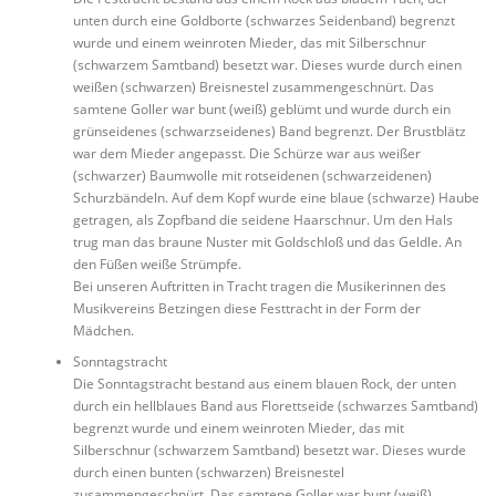
unten durch eine Goldborte (schwarzes Seidenband) begrenzt
wurde und einem weinroten Mieder, das mit Silberschnur
(schwarzem Samtband) besetzt war. Dieses wurde durch einen
weißen (schwarzen) Breisnestel zusammengeschnürt. Das
samtene Goller war bunt (weiß) geblümt und wurde durch ein
grünseidenes (schwarzseidenes) Band begrenzt. Der Brustblätz
war dem Mieder angepasst. Die Schürze war aus weißer
(schwarzer) Baumwolle mit rotseidenen (schwarzeidenen)
Schurzbändeln. Auf dem Kopf wurde eine blaue (schwarze) Haube
getragen, als Zopfband die seidene Haarschnur. Um den Hals
trug man das braune Nuster mit Goldschloß und das Geldle. An
den Füßen weiße Strümpfe.
Bei unseren Auftritten in Tracht tragen die Musikerinnen des
Musikvereins Betzingen diese Festtracht in der Form der
Mädchen.
Sonntagstracht
Die Sonntagstracht bestand aus einem blauen Rock, der unten
durch ein hellblaues Band aus Florettseide (schwarzes Samtband)
begrenzt wurde und einem weinroten Mieder, das mit
Silberschnur (schwarzem Samtband) besetzt war. Dieses wurde
durch einen bunten (schwarzen) Breisnestel
zusammengeschnürt. Das samtene Goller war bunt (weiß)