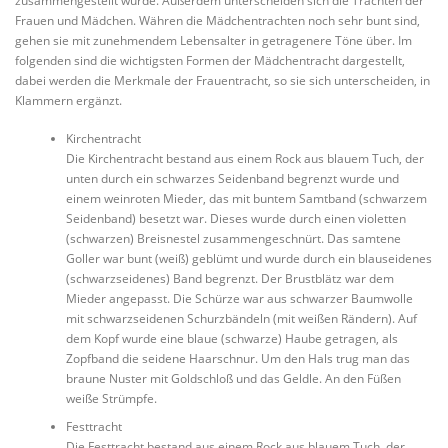
zusammengestellt wurde. Außerdem unterscheiden sich die Trachten der
Frauen und Mädchen. Währen die Mädchentrachten noch sehr bunt sind,
gehen sie mit zunehmendem Lebensalter in getragenere Töne über. Im
folgenden sind die wichtigsten Formen der Mädchentracht dargestellt,
dabei werden die Merkmale der Frauentracht, so sie sich unterscheiden, in
Klammern ergänzt.
Kirchentracht
Die Kirchentracht bestand aus einem Rock aus blauem Tuch, der
unten durch ein schwarzes Seidenband begrenzt wurde und
einem weinroten Mieder, das mit buntem Samtband (schwarzem
Seidenband) besetzt war. Dieses wurde durch einen violetten
(schwarzen) Breisnestel zusammengeschnürt. Das samtene
Goller war bunt (weiß) geblümt und wurde durch ein blauseidenes
(schwarzseidenes) Band begrenzt. Der Brustblätz war dem
Mieder angepasst. Die Schürze war aus schwarzer Baumwolle
mit schwarzseidenen Schurzbändeln (mit weißen Rändern). Auf
dem Kopf wurde eine blaue (schwarze) Haube getragen, als
Zopfband die seidene Haarschnur. Um den Hals trug man das
braune Nuster mit Goldschloß und das Geldle. An den Füßen
weiße Strümpfe.
Festtracht
Die Festtracht bestand aus einem Rock aus blauem Tuch, der