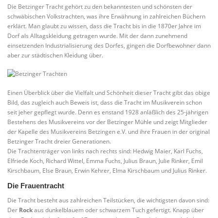
Die Betzinger Tracht gehört zu den bekanntesten und schönsten der
schwäbischen Volkstrachten, was ihre Erwähnung in zahlreichen Büchern
erklärt. Man glaubt zu wissen, dass die Tracht bis in die 1870er Jahre im
Dorf als Alltagskleidung getragen wurde. Mit der dann zunehmend
einsetzenden Industrialisierung des Dorfes, gingen die Dorfbewohner dann
aber zur städtischen Kleidung über.
Einen Überblick über die Vielfalt und Schönheit dieser Tracht gibt das obige
Bild, das zugleich auch Beweis ist, dass die Tracht im Musikverein schon
seit jeher gepflegt wurde. Denn es enstand 1928 anläßlich des 25-jährigen
Bestehens des Musikvereins vor der Betzinger Mühle und zeigt Mitglieder
der Kapelle des Musikvereins Betzingen e.V. und ihre Frauen in der original
Betzinger Tracht dreier Generationen.
Die Trachtenträger von links nach rechts sind: Hedwig Maier, Karl Fuchs,
Elfriede Koch, Richard Wittel, Emma Fuchs, Julius Braun, Julie Rinker, Emil
Kirschbaum, Else Braun, Erwin Kehrer, Elma Kirschbaum und Julius Rinker.
Die Frauentracht
Die Tracht besteht aus zahlreichen Teilstücken, die wichtigsten davon sind:
Der
Rock
aus dunkelblauem oder schwarzem Tuch gefertigt. Knapp über