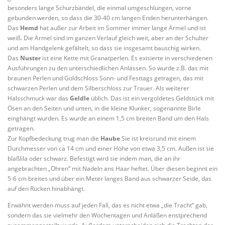
besonders lange Schurzbändel, die einmal umgeschlungen, vorne
gebunden werden, so dass die 30-40 cm langen Enden herunterhängen.
Das
Hemd
hat außer zur Arbeit im Sommer immer lange Ärmel und ist
weiß. Die Ärmel sind im ganzen Verlauf gleich weit, aber an der Schulter
und am Handgelenk gefältelt, so dass sie insgesamt bauschig wirken.
Das
Nuster
ist eine Kette mit Granatperlen. Es exisierte in verschiedenen
Ausführungen zu den unterschiedlichen Anlässen. So wurde z.B. das mit
braunen Perlen und Goldschloss Sonn- und Festtags getragen, das mit
schwarzen Perlen und dem Silberschloss zur Trauer. Als weiterer
Halsschmuck war das
Geldle
üblich. Das ist ein vergoldetes Geldstück mit
Ösen an den Seiten und unten, in die kleine Klunker, sogenannte Birle
einghängt wurden. Es wurde an einem 1,5 cm breiten Band um den Hals
getragen.
Zur Kopfbedeckung trug man die
Haube
Sie ist kreisrund mit einem
Durchmesser von ca 14 cm und einer Höhe von etwa 3,5 cm. Außen ist sie
blaßlila oder schwarz. Befestigt wird sie indem man, die an ihr
angebrachten „Ohren“ mit Nadeln ans Haar heftet. Über diesen beginnt ein
5-6 cm breites und über ein Meter langes Band aus schwarzer Seide, das
auf den Rücken hinabhängt.
Erwähnt werden muss auf jeden Fall, das es nicht etwa „die Tracht“ gab,
sondern das sie vielmehr den Wochentagen und Anläßen enstprechend