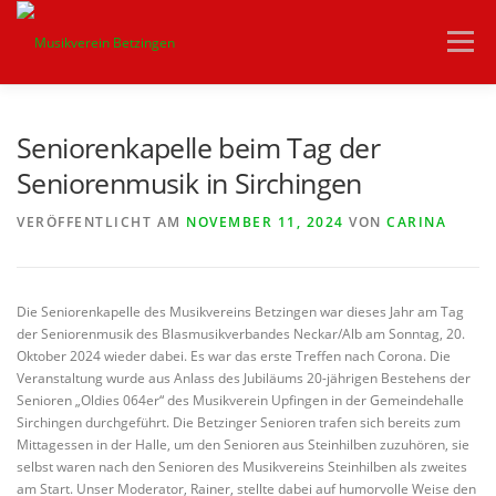
Zum
Inhalt
Menü
springen
HOME
VEREIN
AKTUELLES
ORCHESTER
Seniorenkapelle beim Tag der
Seniorenmusik in Sirchingen
JUGEND
VEREINSHEIM
KONTAKT
VERÖFFENTLICHT AM
NOVEMBER 11, 2024
VON
CARINA
Die Seniorenkapelle des Musikvereins Betzingen war dieses Jahr am Tag
der Seniorenmusik des Blasmusikverbandes Neckar/Alb am Sonntag, 20.
Oktober 2024 wieder dabei. Es war das erste Treffen nach Corona. Die
Veranstaltung wurde aus Anlass des Jubiläums 20-jährigen Bestehens der
Senioren „Oldies 064er“ des Musikverein Upfingen in der Gemeindehalle
Sirchingen durchgeführt. Die Betzinger Senioren trafen sich bereits zum
Mittagessen in der Halle, um den Senioren aus Steinhilben zuzuhören, sie
selbst waren nach den Senioren des Musikvereins Steinhilben als zweites
am Start. Unser Moderator, Rainer, stellte dabei auf humorvolle Weise den