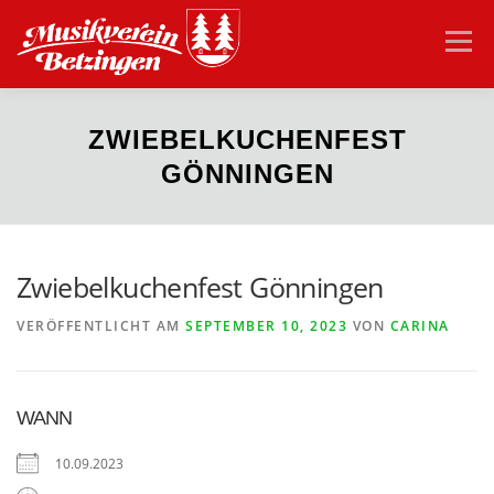
Zum
Inhalt
Menü
springen
HOME
VEREIN
AKTUELLES
ORCHESTER
ZWIEBELKUCHENFEST
GÖNNINGEN
JUGEND
VEREINSHEIM
KONTAKT
Zwiebelkuchenfest Gönningen
VERÖFFENTLICHT AM
SEPTEMBER 10, 2023
VON
CARINA
WANN
10.09.2023