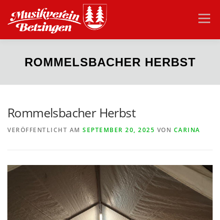
Zum
Inhalt
Menü
springen
HOME
VEREIN
AKTUELLES
ORCHESTER
ROMMELSBACHER HERBST
JUGEND
VEREINSHEIM
KONTAKT
Rommelsbacher Herbst
VERÖFFENTLICHT AM
SEPTEMBER 20, 2025
VON
CARINA