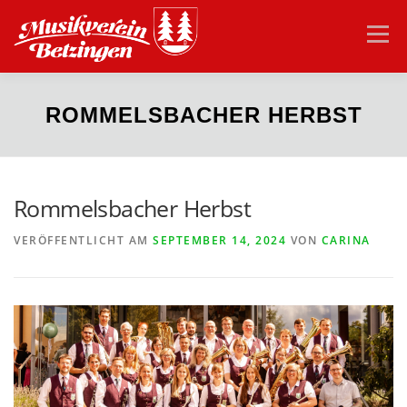
Zum
Inhalt
Menü
springen
HOME
VEREIN
AKTUELLES
ORCHESTER
ROMMELSBACHER HERBST
JUGEND
VEREINSHEIM
KONTAKT
Rommelsbacher Herbst
VERÖFFENTLICHT AM
SEPTEMBER 14, 2024
VON
CARINA