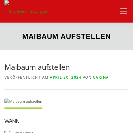
Zum
Inhalt
Menü
springen
HOME
VEREIN
AKTUELLES
ORCHESTER
MAIBAUM AUFSTELLEN
JUGEND
VEREINSHEIM
KONTAKT
Maibaum aufstellen
VERÖFFENTLICHT AM
APRIL 30, 2024
VON
CARINA
WANN