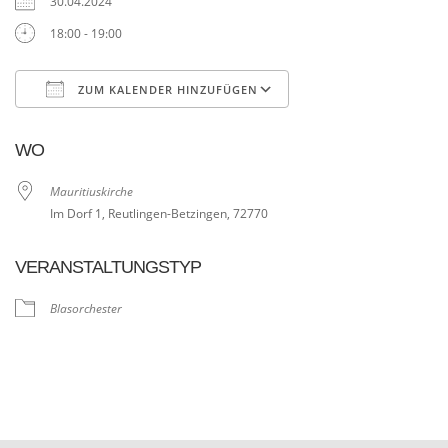
30.04.2024
18:00 - 19:00
ZUM KALENDER HINZUFÜGEN
ICS herunterladen
Google Kalender
WO
Mauritiuskirche
Im Dorf 1, Reutlingen-Betzingen, 72770
VERANSTALTUNGSTYP
Blasorchester