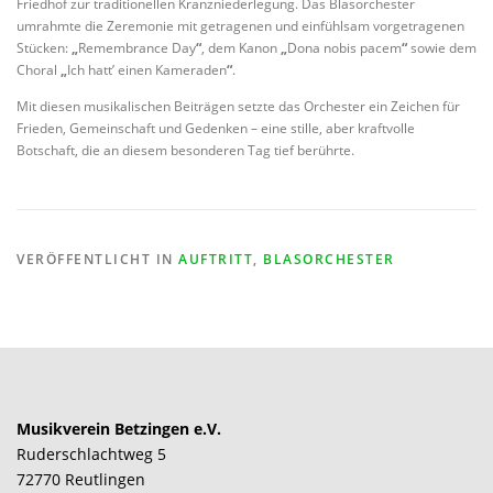
Friedhof zur traditionellen Kranzniederlegung. Das Blasorchester
umrahmte die Zeremonie mit getragenen und einfühlsam vorgetragenen
Stücken:
„
Remembrance Day
“
, dem Kanon
„
Dona nobis pacem
“
sowie dem
Choral
„
Ich hatt’ einen Kameraden
“
.
Mit diesen musikalischen Beiträgen setzte das Orchester ein Zeichen für
Frieden, Gemeinschaft und Gedenken – eine stille, aber kraftvolle
Botschaft, die an diesem besonderen Tag tief berührte.
VERÖFFENTLICHT IN
AUFTRITT
,
BLASORCHESTER
Musikverein Betzingen e.V.
Ruderschlachtweg 5
72770 Reutlingen