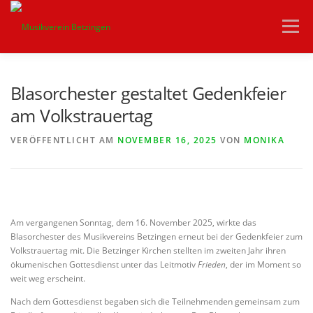
Zum
Inhalt
Menü
springen
HOME
VEREIN
AKTUELLES
ORCHESTER
Blasorchester gestaltet Gedenkfeier
am Volkstrauertag
JUGEND
VEREINSHEIM
KONTAKT
VERÖFFENTLICHT AM
NOVEMBER 16, 2025
VON
MONIKA
Am vergangenen Sonntag, dem 16. November 2025, wirkte das
Blasorchester des Musikvereins Betzingen erneut bei der Gedenkfeier zum
Volkstrauertag mit. Die Betzinger Kirchen stellten im zweiten Jahr ihren
ökumenischen Gottesdienst unter das Leitmotiv
Frieden
, der im Moment so
weit weg erscheint.
Nach dem Gottesdienst begaben sich die Teilnehmenden gemeinsam zum