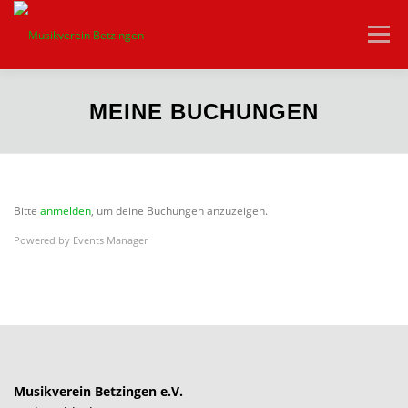
Zum
Inhalt
Menü
springen
HOME
VEREIN
AKTUELLES
ORCHESTER
MEINE BUCHUNGEN
JUGEND
VEREINSHEIM
KONTAKT
Bitte
anmelden
, um deine Buchungen anzuzeigen.
Powered by
Events Manager
Musikverein Betzingen e.V.