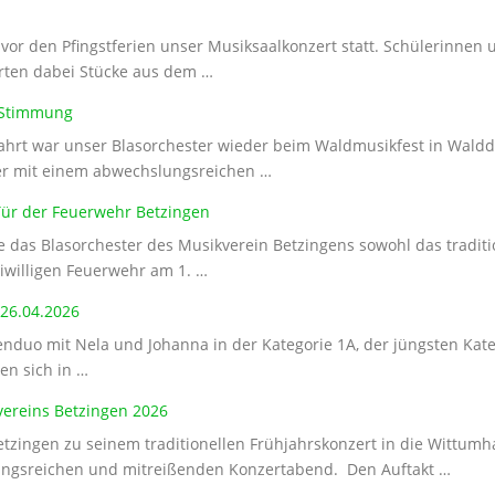
vor den Pfingstferien unser Musiksaalkonzert statt. Schülerinnen 
erten dabei Stücke aus dem …
le Stimmung
rt war unser Blasorchester wieder beim Waldmusikfest in Walddo
her mit einem abwechslungsreichen …
Tür der Feuerwehr Betzingen
e das Blasorchester des Musikverein Betzingens sowohl das tradit
eiwilligen Feuerwehr am 1. …
26.04.2026
tenduo mit Nela und Johanna in der Kategorie 1A, der jüngsten Ka
en sich in …
vereins Betzingen 2026
tzingen zu seinem traditionellen Frühjahrskonzert in die Wittum
ngsreichen und mitreißenden Konzertabend. Den Auftakt …