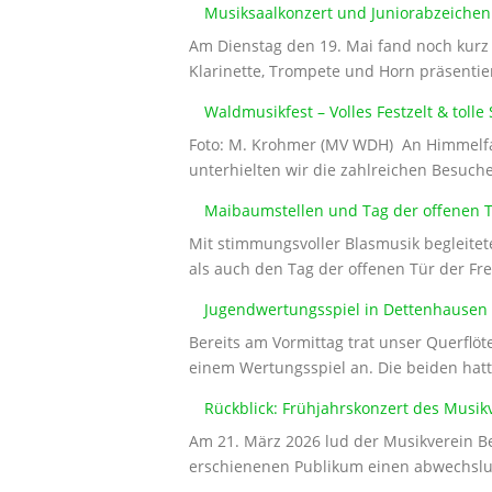
Musiksaalkonzert und Juniorabzeichen
Am Dienstag den 19. Mai fand noch kurz 
Klarinette, Trompete und Horn präsenti
Waldmusikfest – Volles Festzelt & tol
Foto: M. Krohmer (MV WDH) An Himmelfah
unterhielten wir die zahlreichen Besuc
Maibaumstellen und Tag der offenen 
Mit stimmungsvoller Blasmusik begleitet
als auch den Tag der offenen Tür der Fr
Jugendwertungsspiel in Dettenhausen 
Bereits am Vormittag trat unser Querflö
einem Wertungsspiel an. Die beiden hatt
Rückblick: Frühjahrskonzert des Musik
Am 21. März 2026 lud der Musikverein Be
erschienenen Publikum einen abwechslu